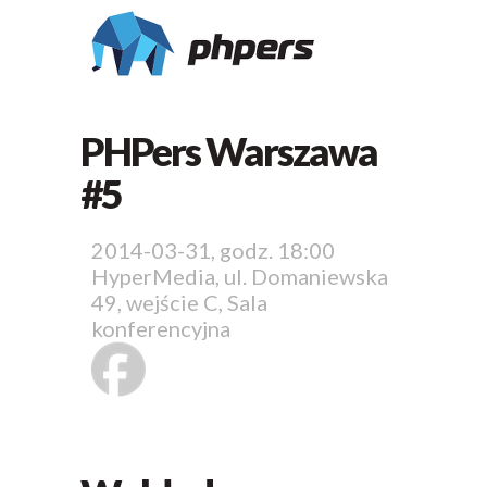
PHPers Warszawa
#5
2014-03-31, godz. 18:00
HyperMedia, ul. Domaniewska
49, wejście C, Sala
konferencyjna