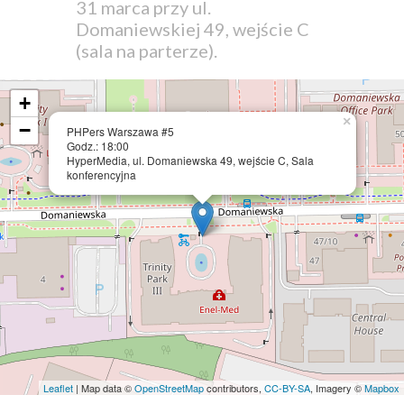
31 marca przy ul.
Domaniewskiej 49, wejście C
(sala na parterze).
+
×
−
PHPers Warszawa #5
Godz.: 18:00
HyperMedia, ul. Domaniewska 49, wejście C, Sala
konferencyjna
Leaflet
| Map data ©
OpenStreetMap
contributors,
CC-BY-SA
, Imagery ©
Mapbox