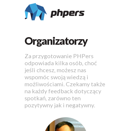
Organizatorzy
Za przygotowanie PHPers
odpowiada kilka osób, choć
jeśli chcesz, możesz nas
wspomóc swoją wiedzą i
możliwościami. Czekamy także
na każdy feedback dotyczący
spotkań, zarówno ten
pozytywny jak i negatywny.