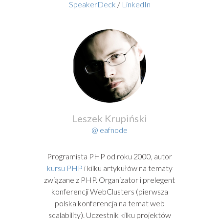
SpeakerDeck
/
LinkedIn
Leszek Krupiński
@leafnode
Programista PHP od roku 2000, autor
kursu PHP
i kilku artykułów na tematy
związane z PHP. Organizator i prelegent
konferencji WebClusters (pierwsza
polska konferencja na temat web
scalability). Uczestnik kilku projektów