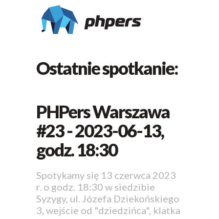
Ostatnie spotkanie:
PHPers Warszawa
#23 - 2023-06-13,
godz. 18:30
Spotykamy się 13 czerwca 2023
r. o godz. 18:30 w siedzibie
Syzygy, ul. Józefa Dziekońskiego
3, wejście od "dziedzińca", klatka