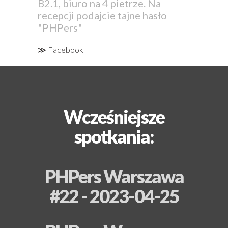
B2.1, biuro na 4 pietrze. Na
recepcji podajcie tajne hasło
"PHPers"
≫
Facebook
Wcześniejsze
spotkania:
PHPers Warszawa
#22 - 2023-04-25