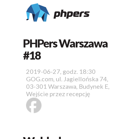
PHPers Warszawa
#18
2019-06-27, godz. 18:30
GOG.com, ul. Jagiellońska 74,
03-301 Warszawa, Budynek E,
Wejście przez recepcję