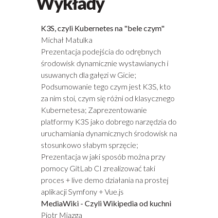
Wykłady
K3S, czyli Kubernetes na "bele czym"
Michał Matulka
Prezentacja podejścia do odrębnych
środowisk dynamicznie wystawianych i
usuwanych dla gałęzi w Gicie;
Podsumowanie tego czym jest K3S, kto
za nim stoi, czym się różni od klasycznego
Kubernetesa; Zaprezentowanie
platformy K3S jako dobrego narzędzia do
uruchamiania dynamicznych środowisk na
stosunkowo słabym sprzęcie;
Prezentacja w jaki sposób można przy
pomocy GitLab CI zrealizować taki
proces + live demo działania na prostej
aplikacji Symfony + Vue.js
MediaWiki - Czyli Wikipedia od kuchni
Piotr Miazga