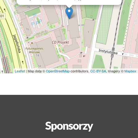
Leaflet
| Map data ©
OpenStreetMap
contributors,
CC-BY-SA
, Imagery ©
Mapbox
Sponsorzy