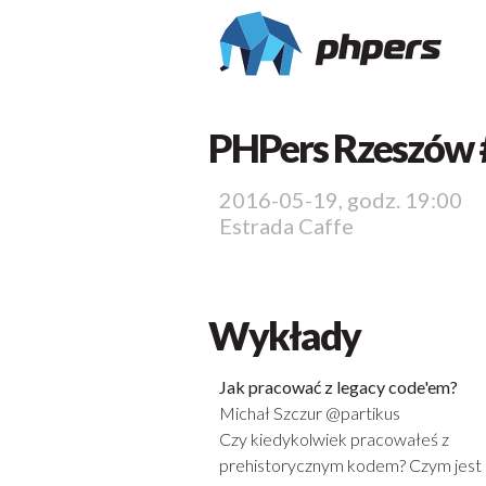
PHPers Rzeszów 
2016-05-19, godz. 19:00
Estrada Caffe
Wykłady
Jak pracować z legacy code'em?
Michał Szczur @partikus
Czy kiedykolwiek pracowałeś z
prehistorycznym kodem? Czym jest 