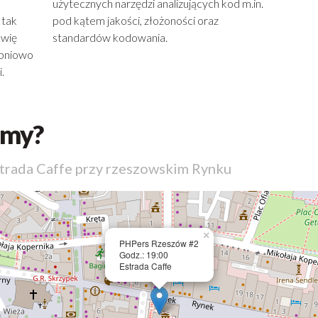
użytecznych narzędzi analizujących kod m.in.
 tak
pod kątem jakości, złożoności oraz
awię
standardów kodowania.
topniowo
.
amy?
strada Caffe przy rzeszowskim Rynku
×
PHPers Rzeszów #2
Godz.: 19:00
Estrada Caffe