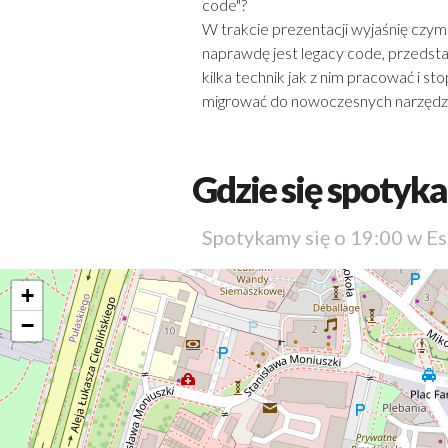
code"?
W trakcie prezentacji wyjaśnię czym
naprawdę jest legacy code, przedst
kilka technik jak z nim pracować i s
migrować do nowoczesnych narzędzi
Gdzie się spotyk
Spotykamy się o 19:00 w E
+
−