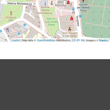
Leaflet
| Map data ©
OpenStreetMap
contributors,
CC-BY-SA
, Imagery ©
Mapbox